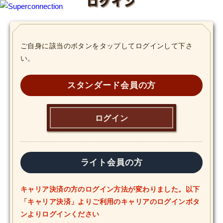
ログイン
TOP
ご自身に該当のボタンをタップしてログインして下さ
い。
INFO
SHIHO’s DIARY
スタンダード会員の方
STAFF DIARY
ログイン
SHIHO’s VOICE
We Spy!
ライト会員の方
SPECIAL
キャリア決済の方のログイン方法が変わりました。以下
「キャリア決済」よりご利用のキャリアのログインボタ
#Throwback
ンよりログインください