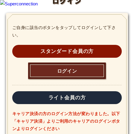
ログイン
TOP
ご自身に該当のボタンをタップしてログインして下さ
い。
INFO
SHIHO’s DIARY
スタンダード会員の方
STAFF DIARY
ログイン
SHIHO’s VOICE
We Spy!
ライト会員の方
SPECIAL
キャリア決済の方のログイン方法が変わりました。以下
「キャリア決済」よりご利用のキャリアのログインボタ
#Throwback
ンよりログインください