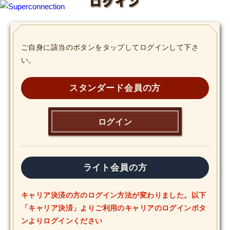
ログイン
TOP
ご自身に該当のボタンをタップしてログインして下さ
い。
INFO
SHIHO’s DIARY
スタンダード会員の方
STAFF DIARY
ログイン
SHIHO’s VOICE
We Spy!
ライト会員の方
SPECIAL
キャリア決済の方のログイン方法が変わりました。以下
「キャリア決済」よりご利用のキャリアのログインボタ
#Throwback
ンよりログインください