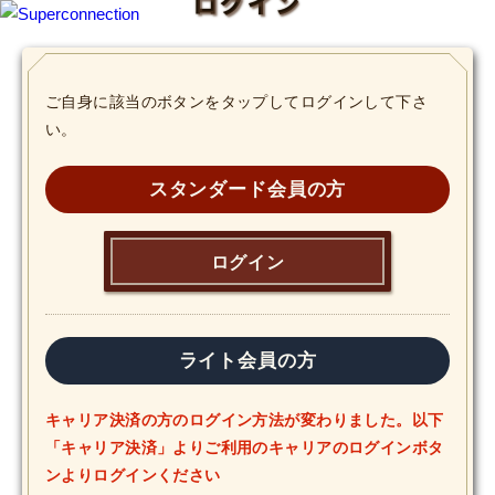
ログイン
TOP
ご自身に該当のボタンをタップしてログインして下さ
い。
INFO
SHIHO’s DIARY
スタンダード会員の方
STAFF DIARY
ログイン
SHIHO’s VOICE
We Spy!
ライト会員の方
SPECIAL
キャリア決済の方のログイン方法が変わりました。以下
「キャリア決済」よりご利用のキャリアのログインボタ
#Throwback
ンよりログインください