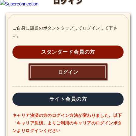
ログイン
TOP
ご自身に該当のボタンをタップしてログインして下さ
い。
INFO
SHIHO’s DIARY
スタンダード会員の方
STAFF DIARY
ログイン
SHIHO’s VOICE
We Spy!
ライト会員の方
SPECIAL
キャリア決済の方のログイン方法が変わりました。以下
「キャリア決済」よりご利用のキャリアのログインボタ
#Throwback
ンよりログインください