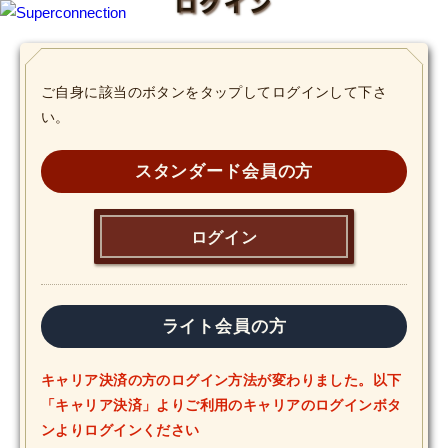
ログイン
TOP
ご自身に該当のボタンをタップしてログインして下さ
い。
INFO
SHIHO’s DIARY
スタンダード会員の方
STAFF DIARY
ログイン
SHIHO’s VOICE
We Spy!
ライト会員の方
SPECIAL
キャリア決済の方のログイン方法が変わりました。以下
「キャリア決済」よりご利用のキャリアのログインボタ
#Throwback
ンよりログインください