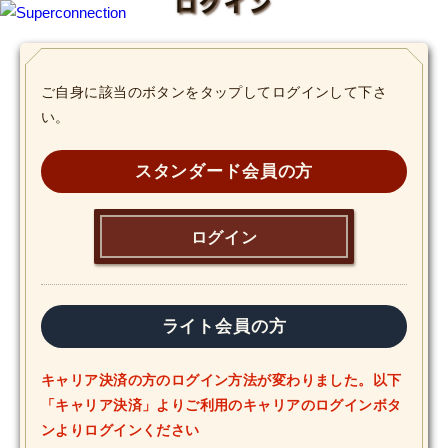
ログイン
TOP
ご自身に該当のボタンをタップしてログインして下さ
い。
INFO
SHIHO’s DIARY
スタンダード会員の方
STAFF DIARY
ログイン
SHIHO’s VOICE
We Spy!
ライト会員の方
SPECIAL
キャリア決済の方のログイン方法が変わりました。以下
「キャリア決済」よりご利用のキャリアのログインボタ
#Throwback
ンよりログインください