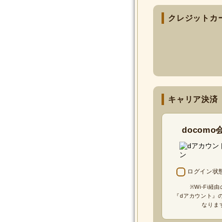
クレジットカ
キャリア決済
docom
ログイン状
※Wi-Fi経
『dアカウント』
なりま