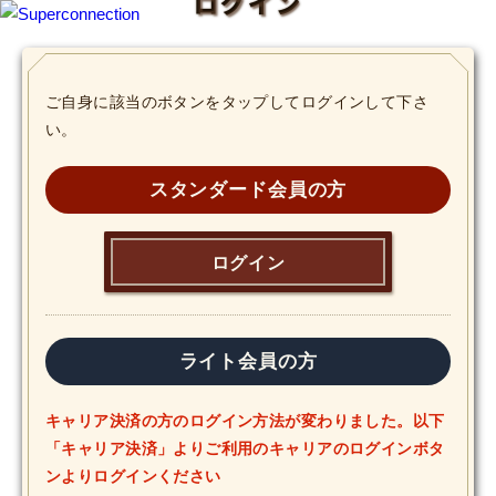
ログイン
TOP
ご自身に該当のボタンをタップしてログインして下さ
い。
INFO
SHIHO’s DIARY
スタンダード会員の方
STAFF DIARY
ログイン
SHIHO’s VOICE
We Spy!
ライト会員の方
SPECIAL
キャリア決済の方のログイン方法が変わりました。以下
「キャリア決済」よりご利用のキャリアのログインボタ
#Throwback
ンよりログインください