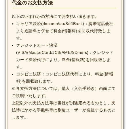
代金のお支払方法
MOVIE
以下のいずれかの方法にてお支払い頂きます。
Monostagram
キャリア決済(docomo/au/SoftBank)：携帯電話会社
より通話料と併せて料金(情報料)を回収代行致しま
DOWNLOAD
す。
クレジットカード決済
SHIHO’s Q&A
(VISA/MasterCard/JCB/AMEX/Diners)：クレジット
カード決済代行により、料金(情報料)を回収致しま
す。
コンビニ決済：コンビニ決済代行により、料金(情報
料)を回収致します。
※各支払方法については、購入（入会手続き）画面にて
ご説明いたします。
上記以外の支払方法等は当社が別途定めるものとし、支
払時にかかる手数料等は別途ユーザーが負担するものと
します。