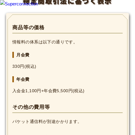
特定商取引法に基づく表示
TOP
商品等の価格
INFO
情報料の体系は以下の通りです。
SHIHO’s DIARY
月会費
STAFF DIARY
330円(税込)
年会費
SHIHO’s VOICE
入会金1,100円+年会費5,500円(税込)
We Spy!
その他の費用等
SPECIAL
パケット通信料が別途かかります。
#Throwback