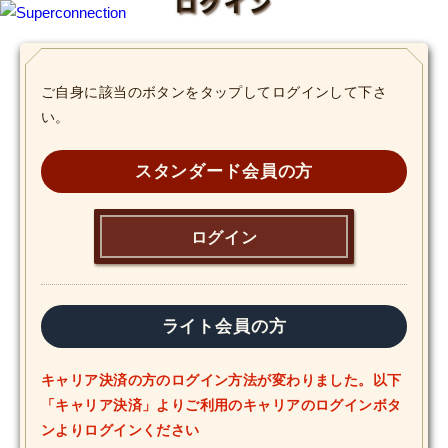
ログイン
TOP
ご自身に該当のボタンをタップしてログインして下さ
い。
INFO
SHIHO’s DIARY
スタンダード会員の方
STAFF DIARY
ログイン
SHIHO’s VOICE
We Spy!
ライト会員の方
SPECIAL
キャリア決済の方のログイン方法が変わりました。以下
「キャリア決済」よりご利用のキャリアのログインボタ
#Throwback
ンよりログインください