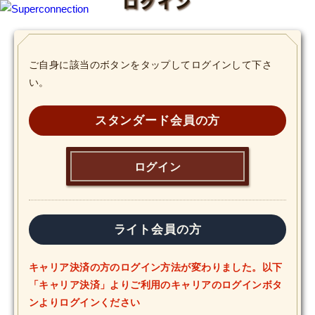
ログイン
TOP
ご自身に該当のボタンをタップしてログインして下さ
い。
INFO
SHIHO’s DIARY
スタンダード会員の方
STAFF DIARY
ログイン
SHIHO’s VOICE
We Spy!
ライト会員の方
SPECIAL
キャリア決済の方のログイン方法が変わりました。以下
「キャリア決済」よりご利用のキャリアのログインボタ
#Throwback
ンよりログインください