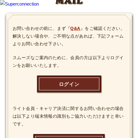
MAIL
TOP
お問い合わせの前に、まず『
Q&A
』をご確認ください。
解決しない場合や、ご不明な点があれば、下記フォーム
INFO
よりお問い合わせ下さい。
SHIHO’s DIARY
スムーズなご案内のために、会員の方は以下よりログイ
ンをお願いいたします。
STAFF DIARY
SHIHO’s VOICE
ログイン
We Spy!
ライト会員・キャリア決済に関するお問い合わせの場合
SPECIAL
は以下より端末情報の識別もご協力いただけますと幸い
です。
#Throwback