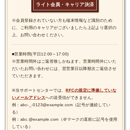
ライト会員・キャリア決済
MOVIE
Monostagram
※会員登録されていない方も端末情報など識別のため
に、ご利用のキャリアがございましたら上記より選択の
DOWNLOAD
上、お問い合わせください。
SHIHO’s Q&A
■営業時間(平日12:00～17:00)
※営業時間外はご返答致しかねます。営業時間外にいた
だいたお問い合わせには、翌営業日以降順次ご返信させ
ていただきます。
※当サポートセンターでは、
RFCの規定に準拠していな
いメールアドレス
への送受信ができません。
例：abc-_-0123@example.com（記号が連続してい
る）
例：abc.@example.com（＠マークの直前に記号を使用
している）