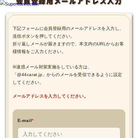
会員登録用メールアドレス入力
TOP
下記フォームに会員登録用のメールアドレスを入力し、
送信ボタンを押してください。
INFO
折り返しメールが届きますので、本文内のURLからお客
様情報をご入力ください。
SHIHO’s DIARY
※迷惑メール対策実施をしている方は、
STAFF DIARY
「@44carat.jp」からのメールを受信できるように設定
してください。
SHIHO’s VOICE
メールアドレスを入力してください。
We Spy!
SPECIAL
E-mail
*
#Throwback