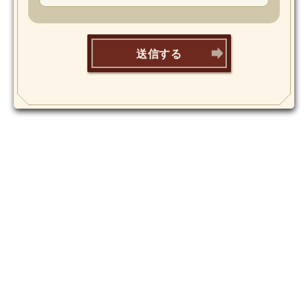
MOVIE
Monostagram
送信する
DOWNLOAD
SHIHO’s Q&A