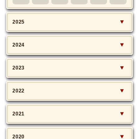
MOVIE
Monostagram
2025
DOWNLOAD
2024
SHIHO’s Q&A
2023
2022
2021
2020