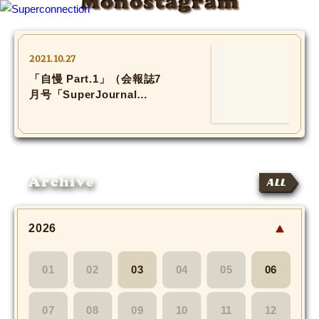
Monostagram
TOP
2021.10.27
「自慢 Part.1」（会報誌7
INFO
月号「SuperJournal
Vol.5」）
SHIHO’s DIARY
STAFF DIARY
Archive
ALL
SHIHO’s VOICE
We Spy!
2026
SPECIAL
01
02
03
04
05
06
#Throwback
07
08
09
10
11
12