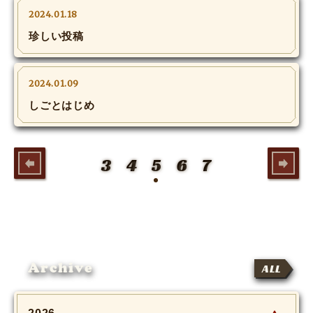
MOVIE
2024.01.18
珍しい投稿
Monostagram
DOWNLOAD
2024.01.09
しごとはじめ
SHIHO’s Q&A
3
4
5
6
7
Archive
ALL