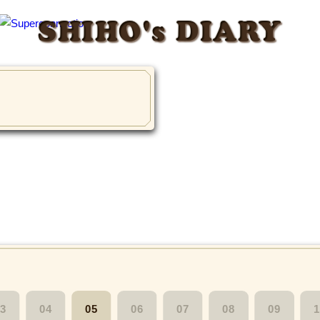
SHIHO's DIARY
3
04
05
06
07
08
09