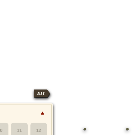
ALL
10
11
12