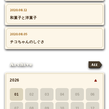
MOVIE
2020.08.12
Monostagram
和菓子と洋菓子
DOWNLOAD
2020.08.05
SHIHO’s Q&A
チコちゃんのしぐさ
Archive
ALL
2026
01
02
03
04
05
06
07
08
09
10
11
12