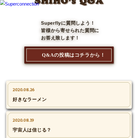
SHIHO’s Q&A
TOP
Superflyに質問しよう！
皆様から寄せられた質問に
INFO
お答え致します！
SHIHO’s DIARY
Q&Aの投稿はコチラから！
STAFF DIARY
SHIHO’s VOICE
2020.08.26
We Spy!
好きなラーメン
SPECIAL
2020.08.19
#Throwback
宇宙人は信じる？