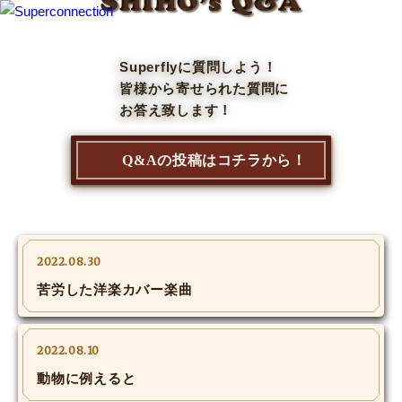
SHIHO’s Q&A
TOP
Superflyに質問しよう！
皆様から寄せられた質問に
INFO
お答え致します！
SHIHO’s DIARY
Q&Aの投稿はコチラから！
STAFF DIARY
SHIHO’s VOICE
2022.08.30
We Spy!
苦労した洋楽カバー楽曲
SPECIAL
2022.08.10
#Throwback
動物に例えると