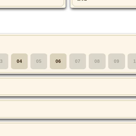
3
04
05
06
07
08
09