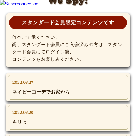
We Spy!
TOP
スタンダード会員限定コンテンツです
INFO
何卒ご了承ください。
尚、スタンダード会員にご入会済みの方は、スタン
ダード会員にてログイン後、
SHIHO’s DIARY
コンテンツをお楽しみください。
STAFF DIARY
SHIHO’s VOICE
2022.03.27
ネイビーコーデでお家から
We Spy!
SPECIAL
2022.03.20
キリっ！
#Throwback