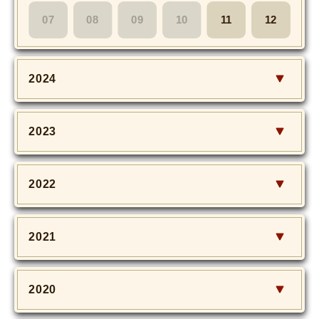
MOVIE
07
08
09
10
11
12
Monostagram
2024
DOWNLOAD
SHIHO’s Q&A
2023
2022
2021
2020