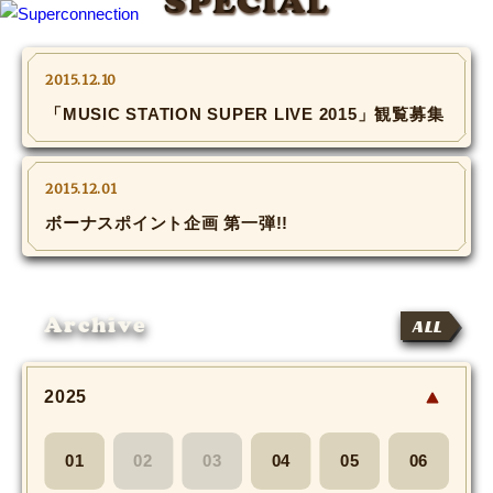
SPECIAL
TOP
2015.12.10
「MUSIC STATION SUPER LIVE 2015」観覧募集
INFO
SHIHO’s DIARY
2015.12.01
ボーナスポイント企画 第一弾!!
STAFF DIARY
SHIHO’s VOICE
Archive
ALL
We Spy!
2025
SPECIAL
#Throwback
01
02
03
04
05
06