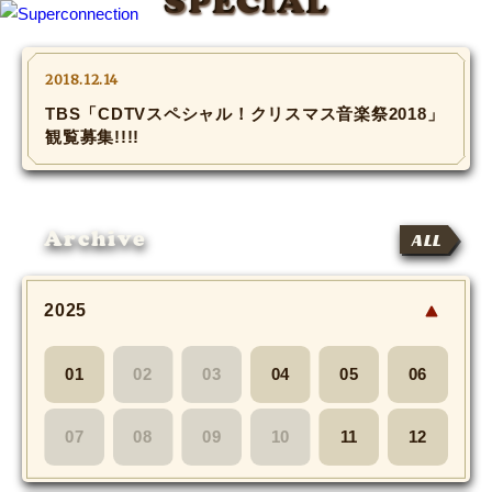
SPECIAL
TOP
2018.12.14
TBS「CDTVスペシャル！クリスマス音楽祭2018」
INFO
観覧募集!!!!
SHIHO’s DIARY
Archive
ALL
STAFF DIARY
SHIHO’s VOICE
2025
We Spy!
01
02
03
04
05
06
SPECIAL
07
08
09
10
11
12
#Throwback