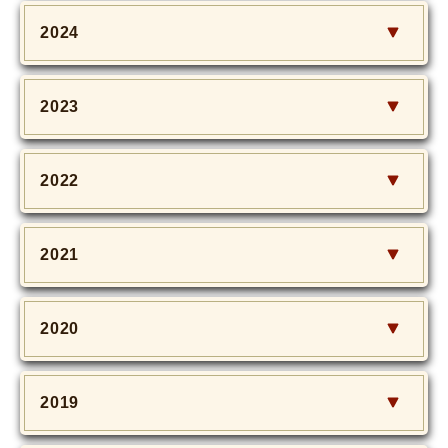
MOVIE
2024
Monostagram
2023
DOWNLOAD
SHIHO’s Q&A
2022
2021
2020
2019