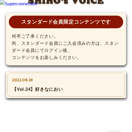
SHIHO's VOICE
TOP
スタンダード会員限定コンテンツです
INFO
何卒ご了承ください。
尚、スタンダード会員にご入会済みの方は、スタン
ダード会員にてログイン後、
SHIHO’s DIARY
コンテンツをお楽しみください。
STAFF DIARY
SHIHO’s VOICE
2022.08.18
【Vol.24】好きなにおい
We Spy!
SPECIAL
#Throwback