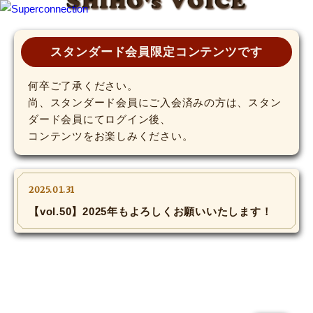
SHIHO's VOICE
TOP
スタンダード会員限定コンテンツです
INFO
何卒ご了承ください。
尚、スタンダード会員にご入会済みの方は、スタン
ダード会員にてログイン後、
SHIHO’s DIARY
コンテンツをお楽しみください。
STAFF DIARY
SHIHO’s VOICE
2025.01.31
【vol.50】2025年もよろしくお願いいたします！
We Spy!
SPECIAL
#Throwback