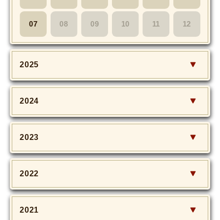
MOVIE
07
08
09
10
11
12
Monostagram
DOWNLOAD
2025
SHIHO’s Q&A
2024
2023
2022
2021