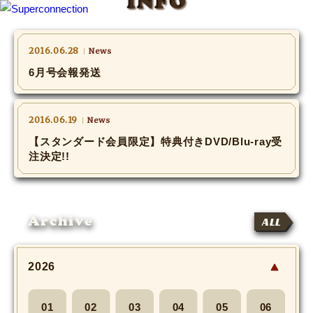
INFO
TOP
2016.06.28
News
6月号会報発送
INFO
SHIHO’s DIARY
2016.06.19
News
【スタンダード会員限定】特典付きDVD/Blu-ray受
STAFF DIARY
注決定!!
SHIHO’s VOICE
Archive
ALL
We Spy!
SPECIAL
2026
#Throwback
01
02
03
04
05
06