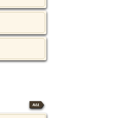
！
ALL