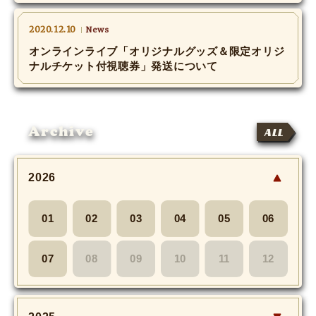
MOVIE
2020.12.10
News
Monostagram
オンラインライブ「オリジナルグッズ＆限定オリジ
ナルチケット付視聴券」発送について
DOWNLOAD
SHIHO’s Q&A
Archive
ALL
2026
01
02
03
04
05
06
07
08
09
10
11
12