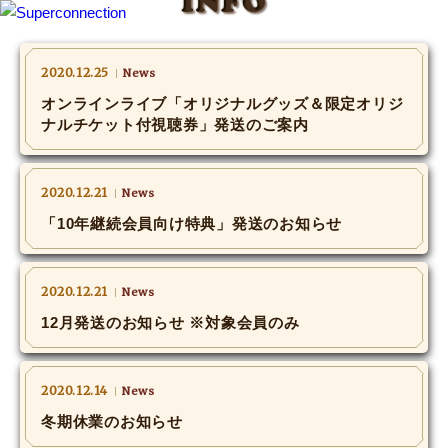
INFO
TOP
2020.12.25
News
​オンラインライブ「オリジナルグッズ＆限定オリジ
INFO
ナルチケット付視聴券」発送のご案内
SHIHO’s DIARY
2020.12.21
News
STAFF DIARY
「10年継続会員向け特典」発送のお知らせ​
SHIHO’s VOICE
2020.12.21
News
We Spy!
​12月発送のお知らせ ※対象会員のみ
SPECIAL
2020.12.14
News
#Throwback
冬期休業のお知らせ