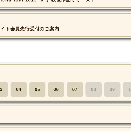
ライト会員先行受付のご案内
3
04
05
06
07
08
09