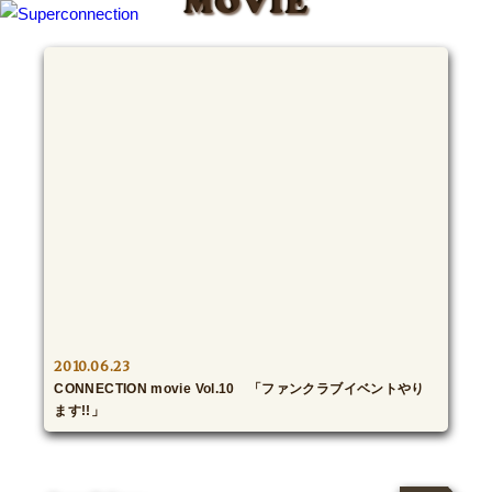
MOVIE
TOP
INFO
SHIHO’s DIARY
STAFF DIARY
SHIHO’s VOICE
We Spy!
2010.06.23
CONNECTION movie Vol.10 「ファンクラブイベントやり
SPECIAL
ます!!」
#Throwback