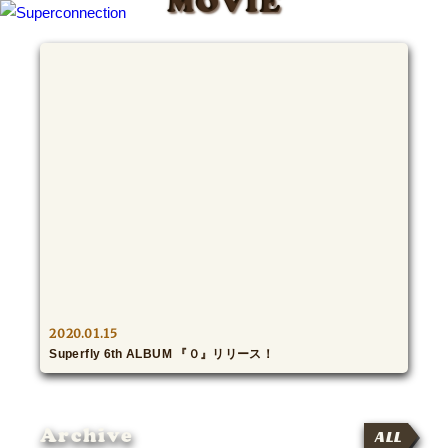
MOVIE
TOP
INFO
SHIHO’s DIARY
STAFF DIARY
SHIHO’s VOICE
We Spy!
2020.01.15
Superfly 6th ALBUM 『０』リリース！
SPECIAL
#Throwback
Archive
ALL