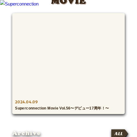
MOVIE
TOP
INFO
SHIHO’s DIARY
STAFF DIARY
SHIHO’s VOICE
We Spy!
2024.04.09
Superconnection Movie Vol.56〜デビュー17周年！〜
SPECIAL
#Throwback
Archive
ALL