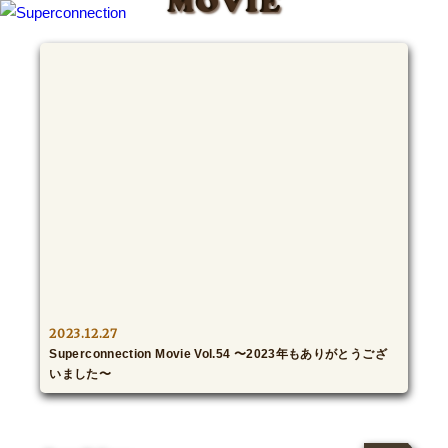
MOVIE
TOP
INFO
SHIHO’s DIARY
STAFF DIARY
SHIHO’s VOICE
We Spy!
2023.12.27
Superconnection Movie Vol.54 〜2023年もありがとうござ
SPECIAL
いました〜
#Throwback