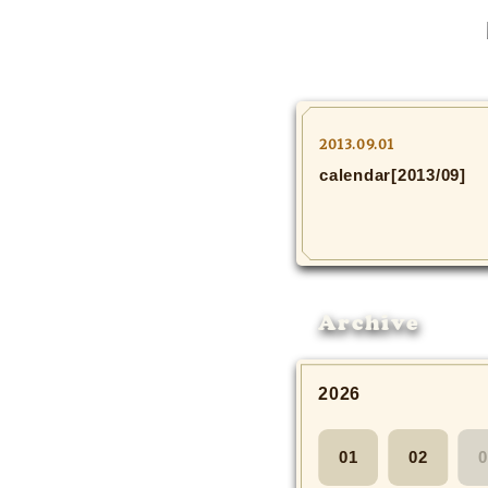
2013.09.01
calendar[2013/09]
Archive
2026
01
02
0