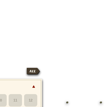
ALL
10
11
12