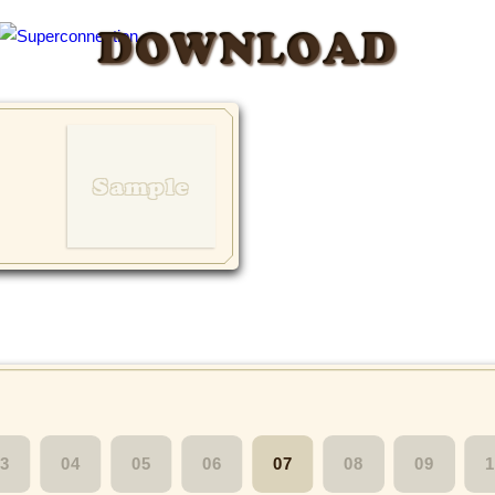
DOWNLOAD
3
04
05
06
07
08
09