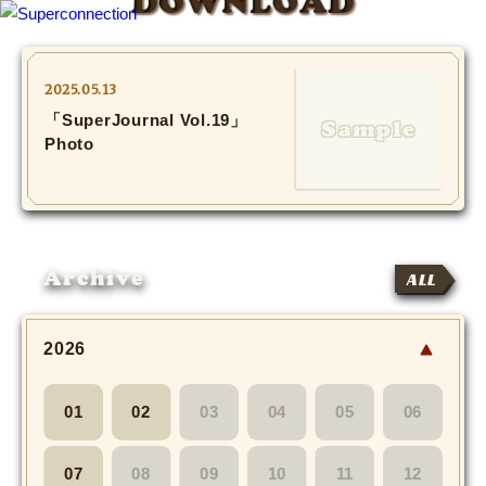
DOWNLOAD
TOP
2025.05.13
「SuperJournal Vol.19」
INFO
Photo
SHIHO’s DIARY
STAFF DIARY
Archive
ALL
SHIHO’s VOICE
We Spy!
2026
SPECIAL
01
02
03
04
05
06
#Throwback
07
08
09
10
11
12