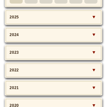
MOVIE
Monostagram
2025
DOWNLOAD
2024
SHIHO’s Q&A
2023
2022
2021
2020