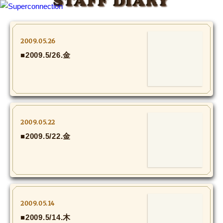
STAFF DIARY
TOP
2009.05.26
■2009.5/26.金
INFO
SHIHO’s DIARY
STAFF DIARY
2009.05.22
SHIHO’s VOICE
■2009.5/22.金
We Spy!
SPECIAL
2009.05.14
#Throwback
■2009.5/14.木