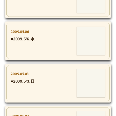
MOVIE
Monostagram
DOWNLOAD
2009.05.06
■2009.5/6.水
SHIHO’s Q&A
2009.05.03
■2009.5/3.日