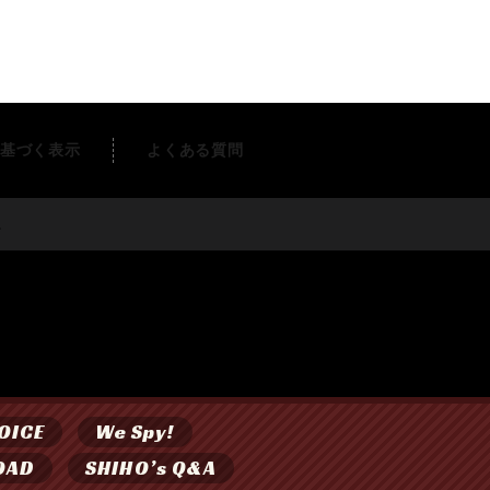
基づく表示
よくある質問
す。
OICE
We Spy!
OAD
SHIHO’s Q&A