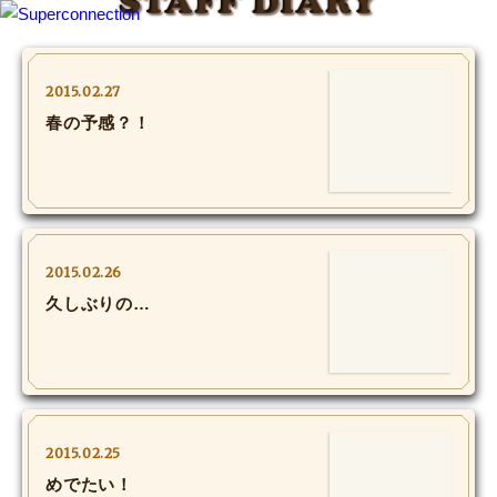
STAFF DIARY
TOP
2015.02.27
春の予感？！
INFO
SHIHO’s DIARY
STAFF DIARY
2015.02.26
SHIHO’s VOICE
久しぶりの…
We Spy!
SPECIAL
2015.02.25
#Throwback
めでたい！