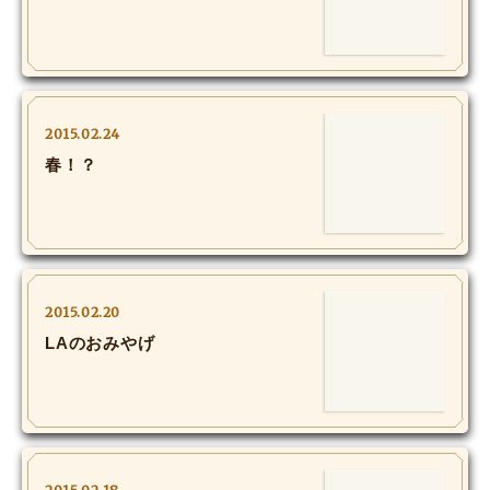
MOVIE
Monostagram
DOWNLOAD
2015.02.24
春！？
SHIHO’s Q&A
2015.02.20
LAのおみやげ