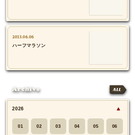
MOVIE
Monostagram
DOWNLOAD
2013.06.06
ハーフマラソン
SHIHO’s Q&A
Archive
ALL
2026
01
02
03
04
05
06