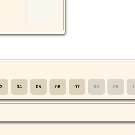
3
04
05
06
07
08
09