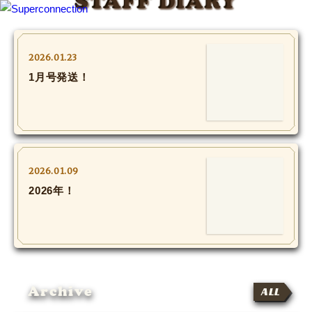
STAFF DIARY
TOP
2026.01.23
1月号発送！
INFO
SHIHO’s DIARY
STAFF DIARY
2026.01.09
SHIHO’s VOICE
2026年！
We Spy!
SPECIAL
Archive
#Throwback
ALL