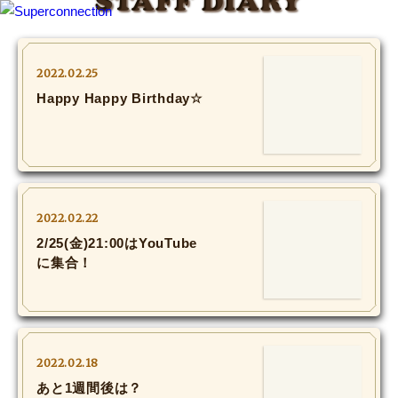
STAFF DIARY
TOP
2022.02.25
Happy Happy Birthday☆
INFO
SHIHO’s DIARY
STAFF DIARY
2022.02.22
SHIHO’s VOICE
2/25(金)21:00はYouTube
に集合！
We Spy!
SPECIAL
2022.02.18
#Throwback
あと1週間後は？