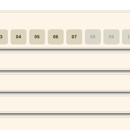
3
04
05
06
07
08
09