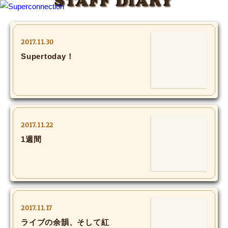
STAFF DIARY
TOP
2017.11.30
Supertoday！
INFO
SHIHO’s DIARY
STAFF DIARY
2017.11.22
SHIHO’s VOICE
1週間
We Spy!
SPECIAL
2017.11.17
#Throwback
ライブの余韻、そして紅