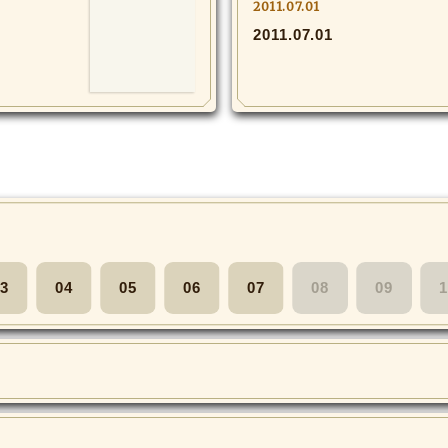
2011.07.01
！
2011.07.01
3
04
05
06
07
08
09